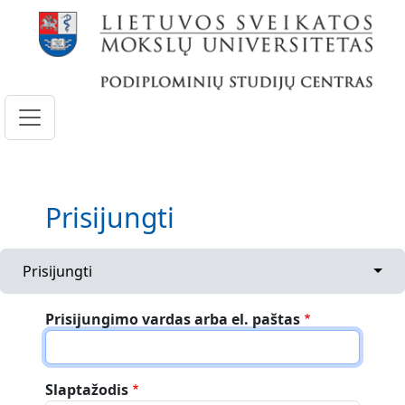
Pereiti į pagrindinį turinį
Prisijungti
Primary tabs
Togg
Prisijungti
Prisijungimo vardas arba el. paštas
Slaptažodis